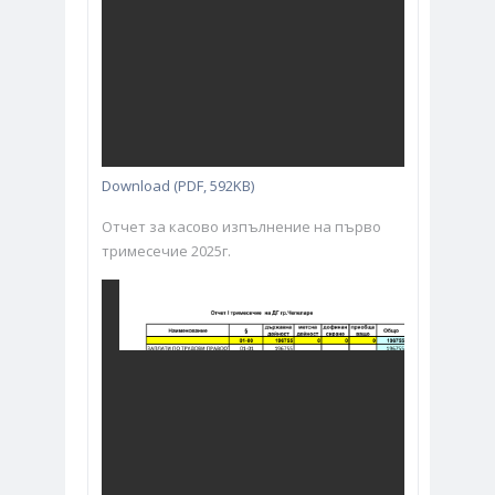
Download (PDF, 592KB)
Отчет за касово изпълнение на първо
тримесечие 2025г.