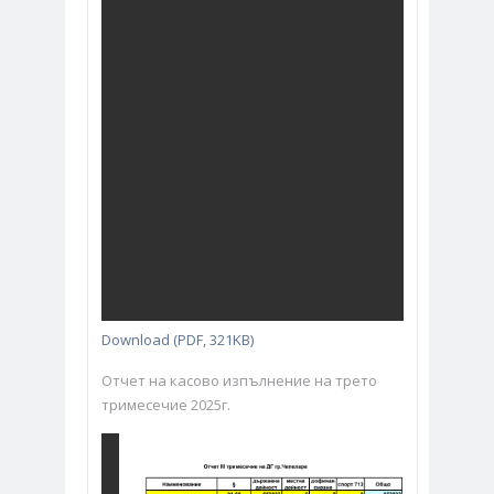
Download (PDF, 321KB)
Отчет на касово изпълнение на трето
тримесечие 2025г.