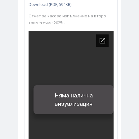
Download (PDF, 594KB)
Отчет за касово изпълнение на второ
тримесечие 2025г.