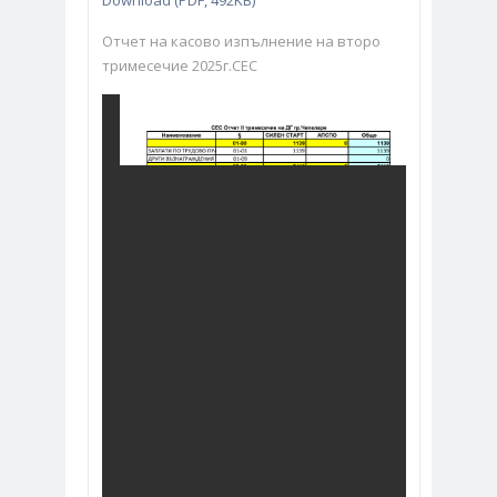
Download (PDF, 492KB)
Отчет на касово изпълнение на второ
тримесечие 2025г.СЕС