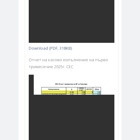
Download (PDF, 318KB)
Отчет на касово изпълнение на първо
тримесечие 2025г. СЕС