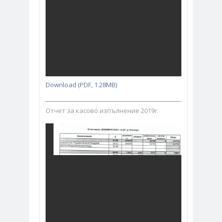
Download (PDF, 1.28MB)
Отчет за касово изпълнение 2019г.