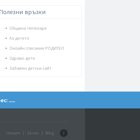
Полезни връзки
Община Чепеларе
Аз детето
Онлайн списание РОДИТЕЛ
Здраво дете
Забавен детски сайт
с: .....
Facebook
Начало
За нас
Blog