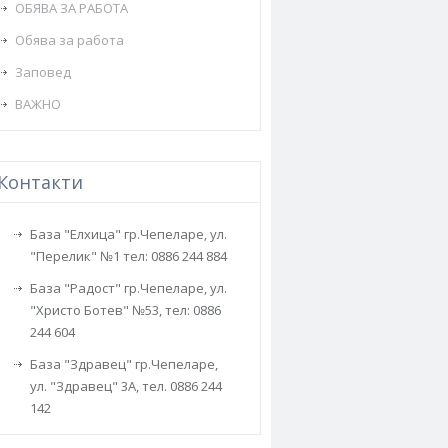
ОБЯВА ЗА РАБОТА
Обява за работа
Заповед
ВАЖНО
Контакти
База "Елхица" гр.Чепеларе, ул.
"Перелик" №1 тел: 0886 244 884
База "Радост" гр.Чепеларе, ул.
"Христо Ботев" №53, тел: 0886
244 604
База "Здравец" гр.Чепеларе,
ул. "Здравец" 3А, тел. 0886 244
142