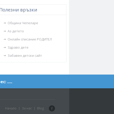
Полезни връзки
Община Чепеларе
Аз детето
Онлайн списание РОДИТЕЛ
Здраво дете
Забавен детски сайт
с: .....
Facebook
Начало
За нас
Blog