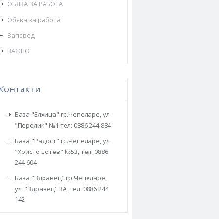
ОБЯВА ЗА РАБОТА
Обява за работа
Заповед
ВАЖНО
Контакти
База "Елхица" гр.Чепеларе, ул.
"Перелик" №1 тел: 0886 244 884
База "Радост" гр.Чепеларе, ул.
"Христо Ботев" №53, тел: 0886
244 604
База "Здравец" гр.Чепеларе,
ул. "Здравец" 3А, тел. 0886 244
142