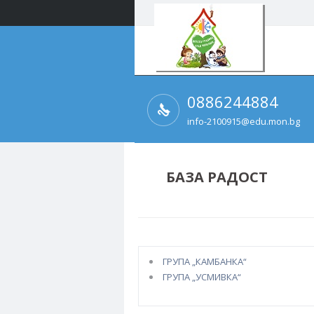
0886244884
info-2100915@edu.mon.bg
БАЗА РАДОСТ
ГРУПА „КАМБАНКА“
ГРУПА „УСМИВКА“