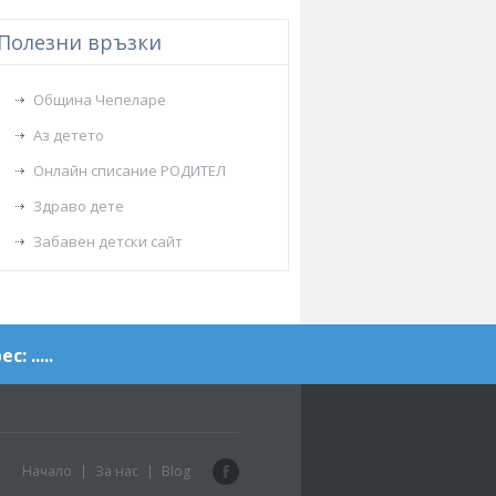
Полезни връзки
Община Чепеларе
Аз детето
Онлайн списание РОДИТЕЛ
Здраво дете
Забавен детски сайт
с: .....
Facebook
Начало
За нас
Blog