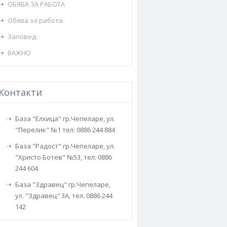
ОБЯВА ЗА РАБОТА
Обява за работа
Заповед
ВАЖНО
Контакти
База "Елхица" гр.Чепеларе, ул.
"Перелик" №1 тел: 0886 244 884
База "Радост" гр.Чепеларе, ул.
"Христо Ботев" №53, тел: 0886
244 604
База "Здравец" гр.Чепеларе,
ул. "Здравец" 3А, тел. 0886 244
142